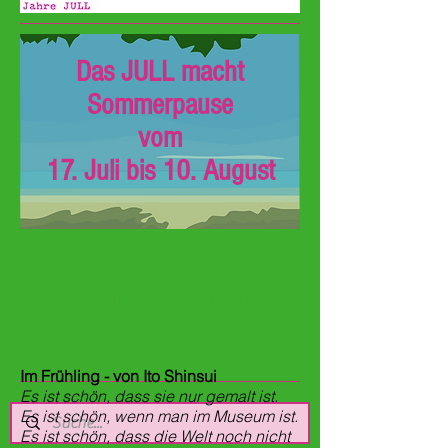
Das JULL macht
Sommerpause
vom
17. Juli bis 10. August
Zur Ausstellung Ito Shinsui
Im Frühling - von Ito Shinsui
Es ist schön, dass sie nur gemalt ist.
Es ist schön, wenn man im Museum ist.
Es ist schön, dass die Welt noch nicht