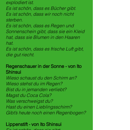
explodiert ist.
Es ist schön, dass es Bücher gibt.
Es ist schön, dass wir noch nicht
sterben.
Es ist schön, dass es Regen und
Sonnenschein gibt, dass sie ein Kleid
hat, dass sie Blumen in den Haaren
hat.
Es ist schön, dass es frische Luft gibt,
die gut riecht.
Regenschauer in der Sonne - von Ito
Shinsui
Wieso schaust du den Schirm an?
Wieso stehst du im Regen?
Bist du in jemanden verliebt?
Magst du Coca Cola?
Was verschweigst du?
Hast du einen Lieblingsschirm?
Gibt’s heute noch einen Regenbogen?
Lippenstift - von Ito Shinsui