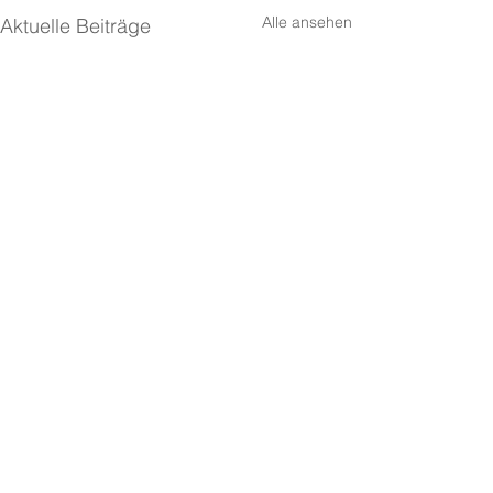
Alle ansehen
Aktuelle Beiträge
Mit letzter Kraft