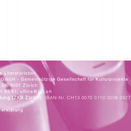
 Literaturlabor,
 GmbH - Gemeinnützige Gesellschaft für Kulturprojekte
20, 8001 Zürich
Mit let
1 93 81,
office@jull.ch
dung (ZKB Zürich):
IBAN-Nr. CH13 0070 0110 0008 2827
Ein Blick auf die neuen Plakate
zerklärung