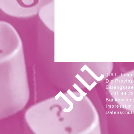
JULL Junges
Die Provinz
Bärengasse 
T +41 44 22
Bankverbin
Impressum
Datenschut
Zwei Klassen aus der Sek. Wallrüti
lesen in der Campo Cantina