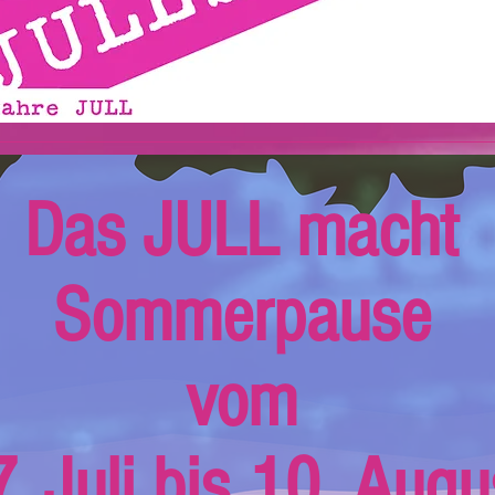
Das JULL macht
Sommerpause
vom
. Juli bis 10. Augu