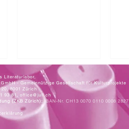
 Literaturlabor,
 GmbH - Gemeinnützige Gesellschaft für Kulturprojekte
20, 8001 Zürich
Mit let
1 93 81,
office@jull.ch
dung (ZKB Zürich):
IBAN-Nr. CH13 0070 0110 0008 2827
Ein Blick auf die neuen Plakate
zerklärung