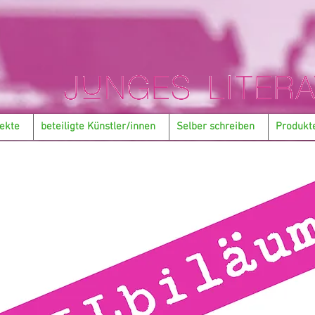
ekte
beteiligte Künstler/innen
Selber schreiben
Produkt