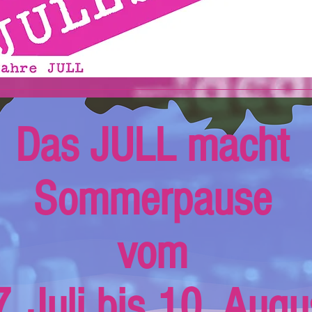
Das JULL macht
Sommerpause
vom
. Juli bis 10. Augu