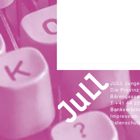
JULL Junges
Die Provinz
Bärengasse 
T +41 44 22
Bankverbin
Impressum
Datenschut
Zwei Klassen aus der Sek. Wallrüti
lesen in der Campo Cantina