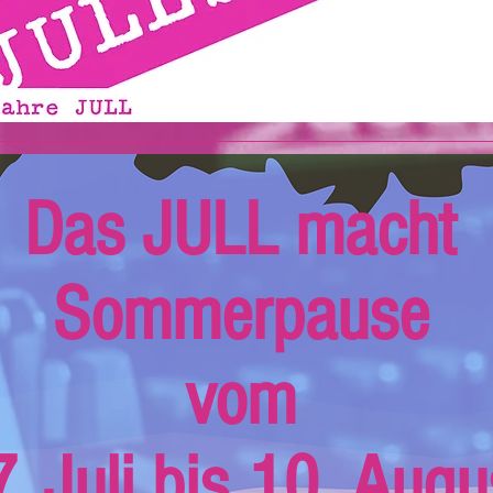
Das JULL macht
Sommerpause
vom
. Juli bis 10. Augu