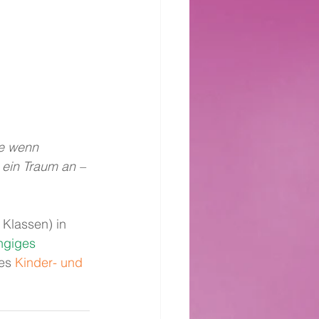
ie wenn 
ein Traum an – 
Klassen) in 
giges 
es 
Kinder- und 