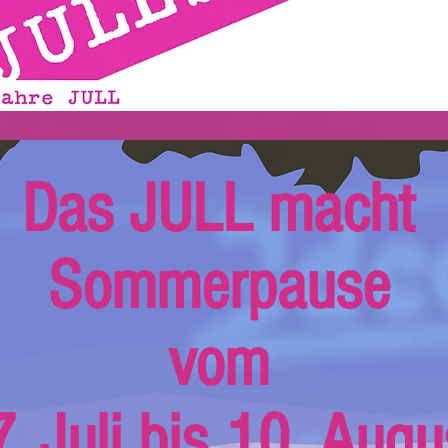
Das JULL macht
Sommerpause
vom
. Juli bis 10. Augu