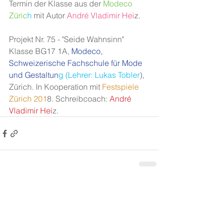
Termin der Klasse aus der
 Modeco 
Züric
h
 mit Autor
 André Vladimir Hei
z.
Projekt Nr. 75 - "Seide Wahnsinn" 
Klasse BG17 1A,
 Modeco, 
Schweizerische Fachschule für Mode 
und Gestaltun
g (Lehrer: Lukas Tobler
), 
Zürich. In Kooperation mit
 Festspiele 
Zürich 201
8. Schreibcoach:
 André 
Vladimir Hei
z. 
Alle ansehen
Aktuelle Beiträge