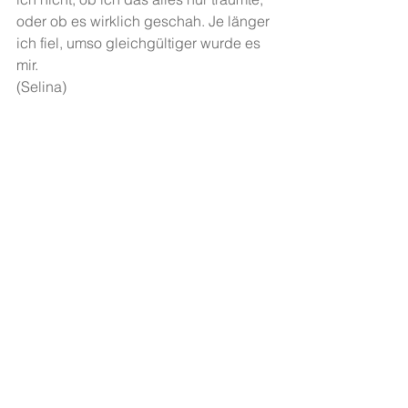
oder ob es wirklich geschah. Je länger 
ich fiel, umso gleichgültiger wurde es 
mir.
(Selina)
Freier Nachmitta
g. Schreibcoach:
 Lea 
Gotthei
l. Der Freie Nachmittag findet 
zweimal im Monat im JULL statt. Die 
weiteren Termine findet ihr
 hie
r.
Alle ansehen
Aktuelle Beiträge