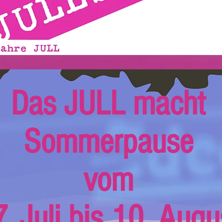
Das JULL macht
Sommerpause
vom
. Juli bis 10. Augu