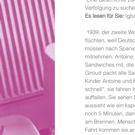
Verfolgung zu suche
Es lesen für Sie:
 Igb
 1939, der zweite Weltkrieg hat begonnen. Die Familie Dupont aus Frankreich muss 
flüchten, weil Deuts
müssen nach Spanien 
mitnehmen. Antoine, 
Sandwiches mit, die 
Giroud packt alle S
Kinder Antoine und K
schnell“, sie fahren 
auffallen. Sie sehen
aussieht wie ein kap
noch 5 Minuten, dann
am Brennen, Mensche
Fahrt kommen sie an 