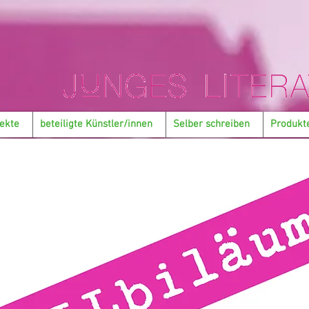
ekte
beteiligte Künstler/innen
Selber schreiben
Produkt