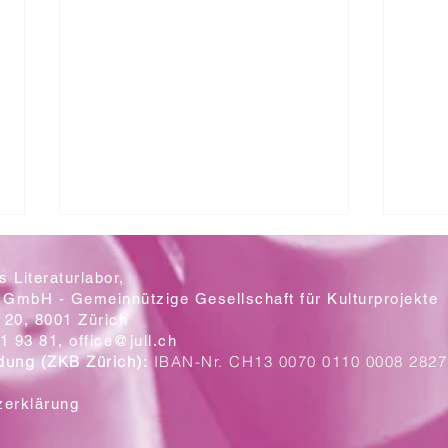
 Literaturlabor,
 GmbH - Gemeinnützige Gesellschaft für Kulturprojekte
20, 8001 Zürich
Mit let
1 93 81,
office@jull.ch
dung (ZKB Zürich):
IBAN-Nr. CH13 0070 0110 0008 2827
Ein Blick auf die neuen Plakate
zerklärung