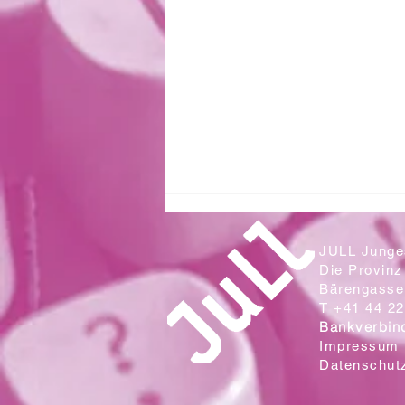
JULL Junges
Die Provinz
Bärengasse 
T +41 44 22
Bankverbin
Impressum
Datenschut
Zwei Klassen aus der Sek. Wallrüti
lesen in der Campo Cantina