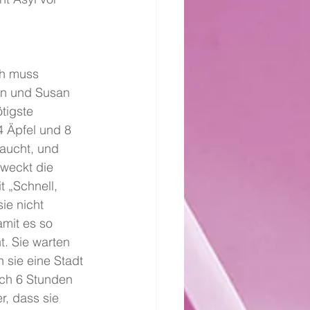
ian und Susan 
tigste 
4 Äpfel und 8 
aucht, und 
weckt die 
t „Schnell, 
ie nicht 
amit es so 
t. Sie warten 
 sie eine Stadt 
ach 6 Stunden 
, dass sie 