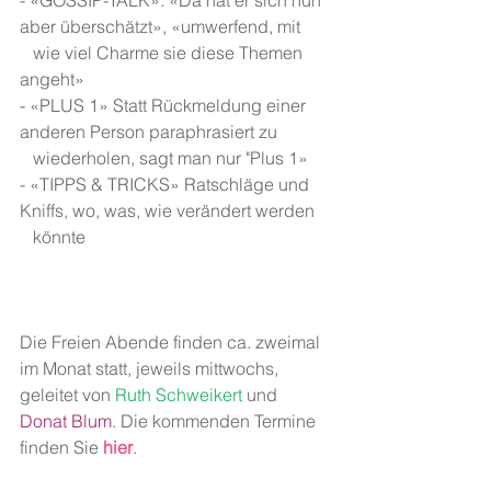
- «GOSSIP-TALK»: «Da hat er sich nun 
aber überschätzt», «umwerfend, mit
   wie viel Charme sie diese Themen 
angeht»
- «PLUS 1» Statt Rückmeldung einer 
anderen Person paraphrasiert zu
   wiederholen, sagt man nur "Plus 1»
- «TIPPS & TRICKS» Ratschläge und 
Kniffs, wo, was, wie verändert werden
   könnte
Die Freien Abende finden ca. zweimal 
im Monat statt, jeweils mittwochs, 
geleitet von 
Ruth Schweikert
 und 
Donat Blum
. Die kommenden Termine 
finden Sie 
hier
.