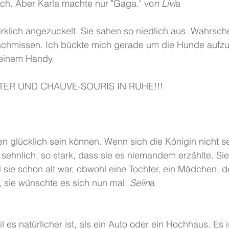
ch. Aber Karla machte nur "Gaga." vo
n Livi
a
lich angezuckelt. Sie sahen so niedlich aus. Wahrschei
eschmissen. Ich bückte mich gerade um die Hunde aufz
meinem Handy.
ER UND CHAUVE-SOURIS IN RUHE!!!
en glücklich sein können. Wenn sich die Königin nicht s
sehnlich, so stark, dass sie es niemandem erzählte. Si
 sie schon alt war, obwohl eine Tochter, ein Mädchen, 
 sie wünschte es sich nun mal.
 Selin
a
l es natürlicher ist, als ein Auto oder ein Hochhaus. Es i