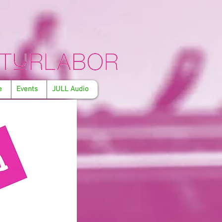
e
Events
JULL Audio