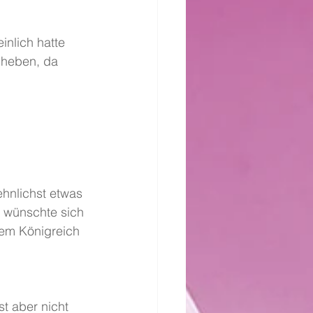
nlich hatte 
uheben, da 
ehnlichst etwas 
e wünschte sich 
dem Königreich 
st aber nicht 