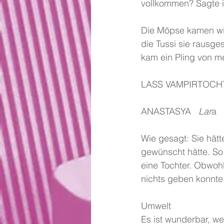
vollkommen? Sagte i
Die Möpse kamen wirk
die Tussi sie rausg
kam ein Pling von 
LASS VAMPIRTOCHT
ANASTASYA 
  Lar
a
Wie gesagt: Sie hätt
gewünscht hätte. So 
eine Tochter. Obwohl
nichts geben konnte,
Umwelt
Es ist wunderbar, wei