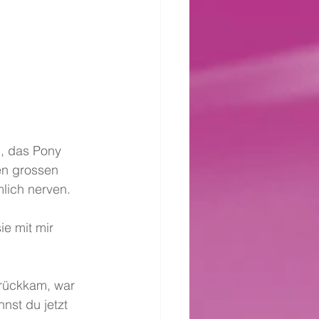
en grossen 
lich nerven.
e mit mir 
urückkam, war 
nst du jetzt 