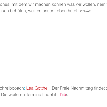
önes, mit dem wir machen können was wir wollen, nein
uch behüten, weil es unser Leben hütet.
 Emili
e
Schreibcoach
:
 Lea Gotthei
l. Der Freie Nachmittag findet
 Die weiteren Termine findet ihr
 hie
r.