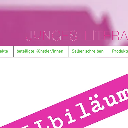
ekte
beteiligte Künstler/innen
Selber schreiben
Produkt