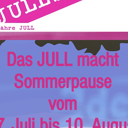
Das JULL macht
Sommerpause
vom
. Juli bis 10. Augu