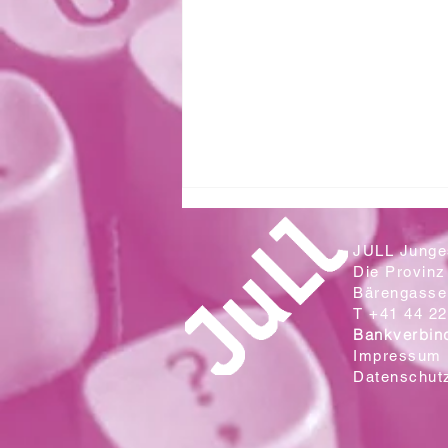
JULL Junges
Die Provinz
Bärengasse 
T +41 44 22
Bankverbin
Impressum
Datenschut
Zwei Klassen aus der Sek. Wallrüti
lesen in der Campo Cantina