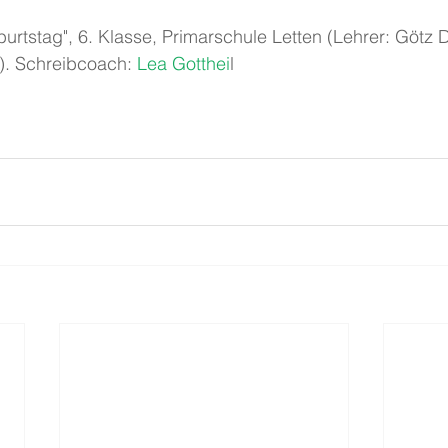
eburtstag", 6. Klasse, Primarschule Letten (Lehrer: Götz 
l). Schreibcoach:
 Lea Gotthei
l