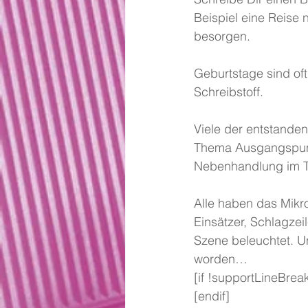
Beispiel eine Reise 
besorgen.
Geburtstage sind of
Schreibstoff.
Viele der entstande
Thema Ausgangspunkt
Nebenhandlung im T
Alle haben das Mikro
Einsätzer, Schlagzeil
Szene beleuchtet. U
worden…
[if !supportLineBre
[endif]