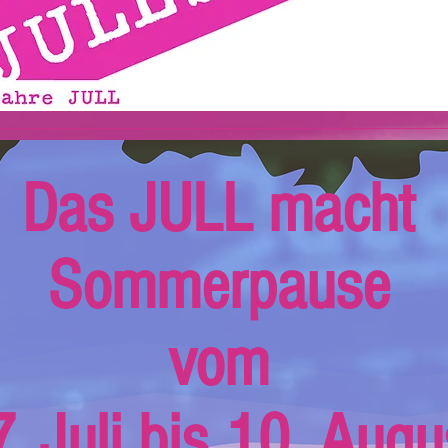
Das JULL macht
Sommerpause
vom
. Juli bis 10. Augu