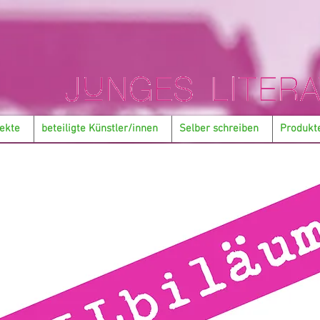
ekte
beteiligte Künstler/innen
Selber schreiben
Produkt