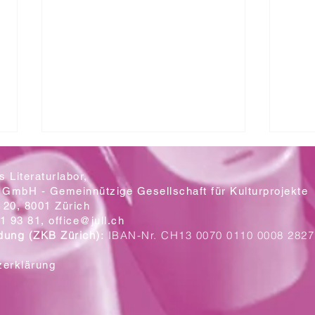
 Literaturlabor,
 GmbH - Gemeinnützige Gesellschaft für Kulturprojekte
20, 8001 Zürich
Mit let
1 93 81,
office@jull.ch
dung (ZKB Zürich):
IBAN-Nr. CH13 0070 0110 0008 2827
Ein Blick auf die neuen Plakate
zerklärung