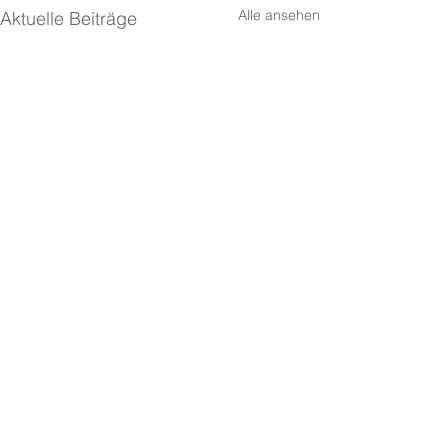
Alle ansehen
Aktuelle Beiträge
Mit letzter Kraft