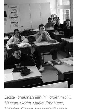
Letzte Tonaufnahmen in Horgen mit
 Yll, 
Hassan, Lindrit, Marko, Emanuele, 
Klentina, Florian, Leonarda, Bazcan, 