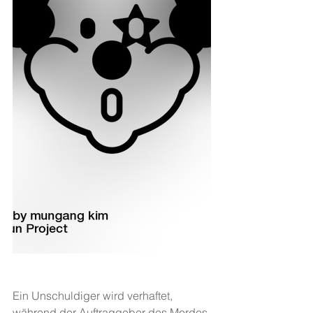
Ein Unschuldiger wird verhaftet, 
während der Auftraggeber des Mordes 