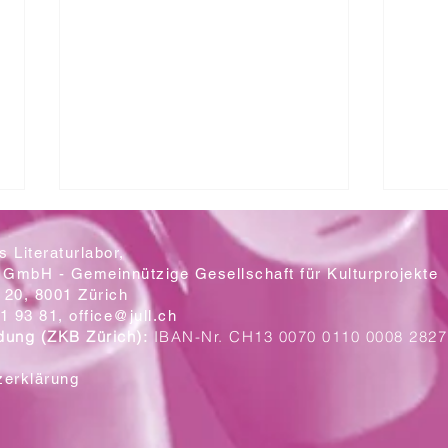
 Literaturlabor,
 GmbH - Gemeinnützige Gesellschaft für Kulturprojekte
20, 8001 Zürich
Mit let
1 93 81,
office@jull.ch
dung (ZKB Zürich):
IBAN-Nr. CH13 0070 0110 0008 2827
Ein Blick auf die neuen Plakate
zerklärung