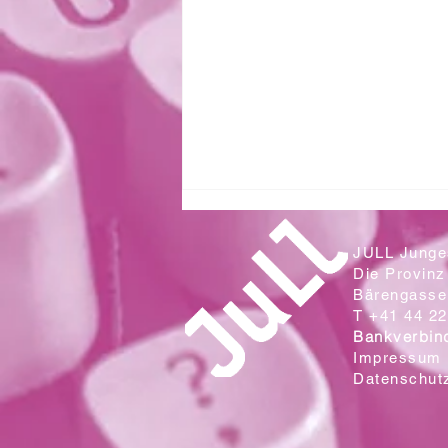
JULL Junges
Die Provinz
Bärengasse 
T +41 44 22
Bankverbin
Impressum
Datenschut
Zwei Klassen aus der Sek. Wallrüti
lesen in der Campo Cantina