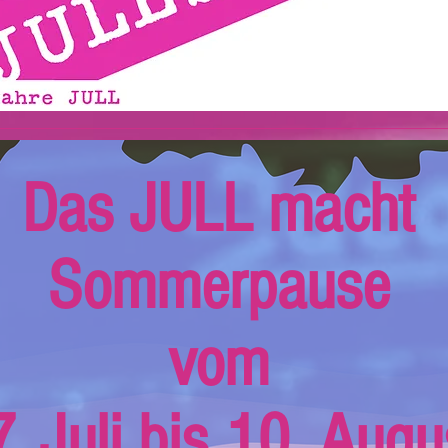
Das JULL macht
Sommerpause
vom
. Juli bis 10. Augu