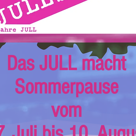
Das JULL macht
Sommerpause
vom
. Juli bis 10. Augu