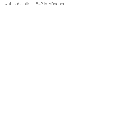
wahrscheinlich 1842 in München 
entstanden (Zentralbibliothek Zürich, 
Graphische Sammlung und 
Fotoarchiv).
Alle ansehen
Aktuelle Beiträge