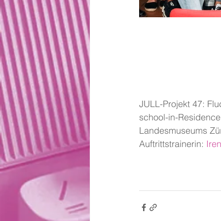
JULL-Projekt 47: Flu
school-in-Residence K
Landesmuseums Züri
Auftrittstrainerin: 
Ire