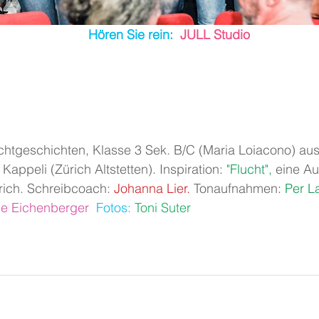
                                                          Hören Sie rein: 
 JULL Studio
chtgeschichten, Klasse 3 Sek. B/C (Maria Loiacono) aus
appeli (Zürich Altstetten). Inspiration: 
"Flucht",
 eine Au
ch. Schreibcoach: 
Johanna Lier.
Tonaufnahmen
: 
Per L
ne Eichenberger  
Fotos: 
Toni Suter