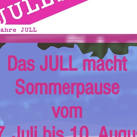
Das JULL macht
Sommerpause
vom
. Juli bis 10. Augu