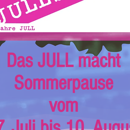
Das JULL macht
Sommerpause
vom
. Juli bis 10. Augu