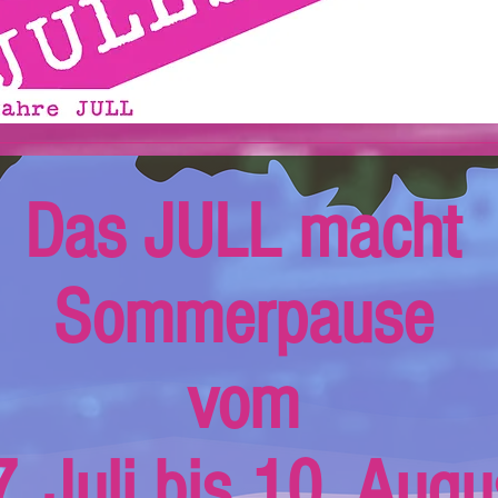
Das JULL macht
Sommerpause
vom
. Juli bis 10. Augu