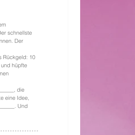
nem 
er schnellste 
onnen. Der 
s Rückgeld: 10 
 und hüpfte 
nnen 
_____, die 
e eine Idee, 
______. Und 