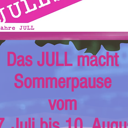
Das JULL macht
Sommerpause
vom
. Juli bis 10. Augu