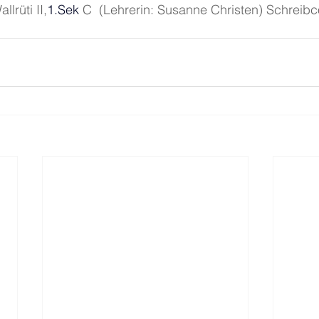
rüti II,
1.Se
k
 C  (Lehrerin: Susanne Christen) Schreibc