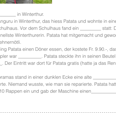
_______ in Winterthur.
nguru in Winterthur, das hiess Patata und wohnte in ei
hulhaus. Vor dem Schulhaus fand ein _________ statt: D
hnellste Winterthurerin. Patata hat mitgemacht und gew
ehnernötli.
g Patata einen Döner essen, der kostete Fr. 9.90.-, da
er war __________. Patata steckte ihn in seinen Beutel
Der Eintritt war dort für Patata gratis (hatte ja das Re
ramas stand in einer dunklen Ecke eine alte __________
erte. Niemand wusste, wie man sie reparierte. Patata hatt
 10 Rappen ein und gab der Maschine einen__________