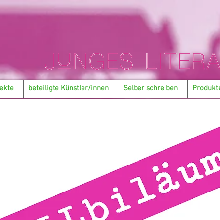
ekte
beteiligte Künstler/innen
Selber schreiben
Produkt