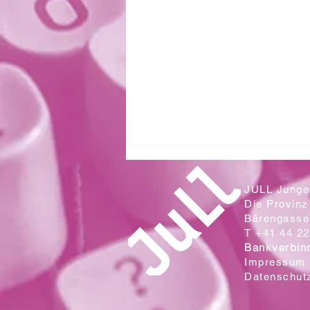
JULL Junges
Die Provinz
Bärengasse 
T +41 44 22
Bankverbin
Impressum
Datenschut
Zwei Klassen aus der Sek. Wallrüti
lesen in der Campo Cantina