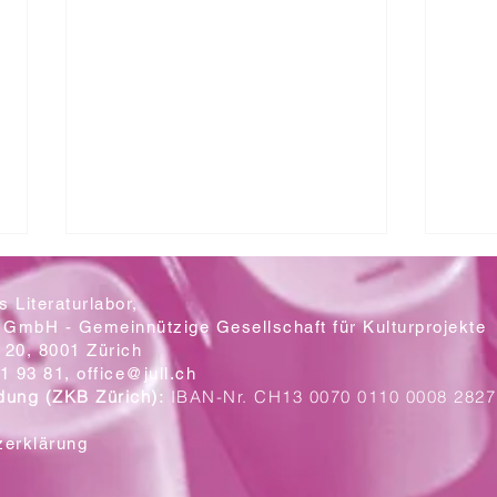
 Literaturlabor,
 GmbH - Gemeinnützige Gesellschaft für Kulturprojekte
20, 8001 Zürich
Mit let
1 93 81,
office@jull.ch
dung (ZKB Zürich):
IBAN-Nr. CH13 0070 0110 0008 2827
Ein Blick auf die neuen Plakate
zerklärung