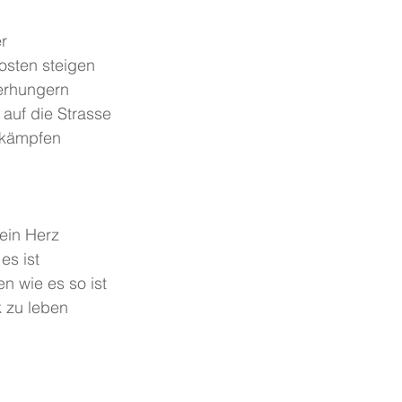
r
osten steigen
erhungern
auf die Strasse
 kämpfen
kein Herz
es ist
en wie es so ist
 zu leben