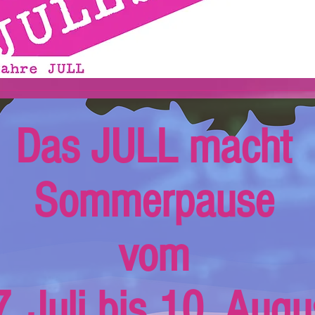
Das JULL macht
Sommerpause
vom
. Juli bis 10. Augu