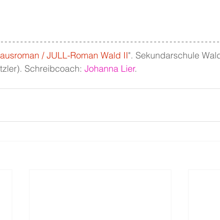
ausroman / JULL-Roman Wald II
". Sekundarschule Wal
zler). Schreibcoach: 
Johanna Lier
.