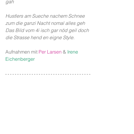
gah
Hustlers am Sueche nachem Schnee 
zum die ganzi Nacht nomal alles geh
Das Bild vom 4i isch gar nöd geil doch 
die Strasse hend en eigne Style.
Aufnahmen mit
Per Larsen
& 
Irene 
Eichenberger
119 - "Neue Seldwyler Geschichten" 
Klasse Roth AB (Lehrer: Andreas 
Roth), Schule Feld. Schreibcoach: 
Jens Steiner
. Im Rahmen von 
200 Jahre 
Alfred Escher & Gottfried Keller
, 
unterstützt vom Lotteriefonds des 
Kantons Zürich.