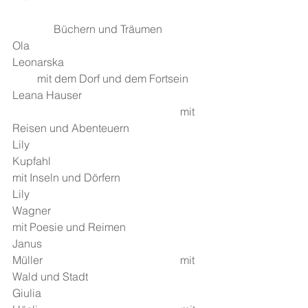
               Büchern und Träumen
Ola 
Leonarska                                                    
         mit dem Dorf und dem Fortsein
Leana Hauser 
                                                             mit 
Reisen und Abenteuern
Lily 
Kupfahl                                                    
mit Inseln und Dörfern
Lily 
Wagner                                                    
mit Poesie und Reimen
Janus 
Müller                                                  mit 
Wald und Stadt
Giulia 