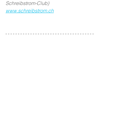
Schreibstrom-Club)
www.schreibstrom.ch
Schreibstrom-Club
wird geleitet von 
der Poetin 
Svenja Herrmann
. Mehr zum 
Projekt gibts auf ihrer 
Homepage
.
Alle ansehen
Aktuelle Beiträge