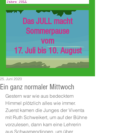
Das JULL macht
Sommerpause
vom
17. Juli bis 10. August
25. Juni 2020
Ein ganz normaler Mittwoch
Gestern war wie aus bedecktem 
Himmel plötzlich alles wie immer. 
Zuerst kamen die Junges der Viventa 
mit Ruth Schweikert, um auf der Bühne 
vorzulesen, dann kam eine Lehrerin 
aus Schwamendingen, um über 