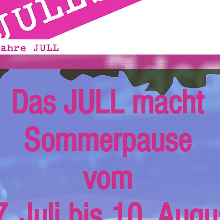
Das JULL macht
Sommerpause
vom
. Juli bis 10. Augu