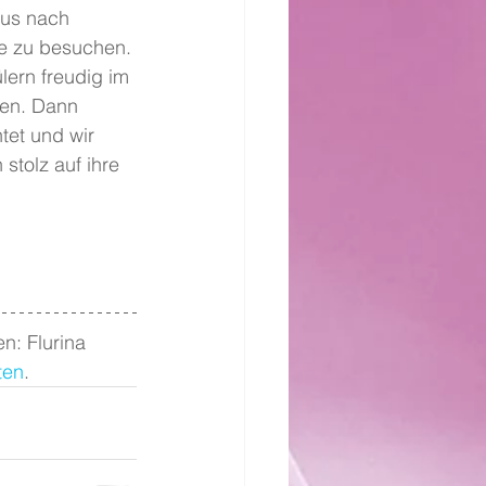
lus nach 
e zu besuchen. 
ern freudig im 
ten. Dann 
tet und wir 
stolz auf ihre 
n: Flurina 
lten
.