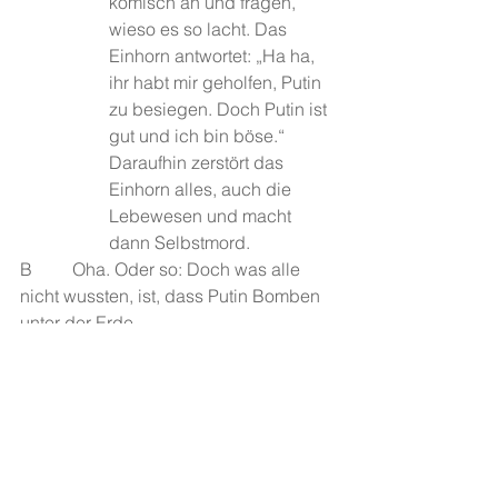
komisch an und fragen, 
wieso es so lacht. Das 
Einhorn antwortet: „Ha ha, 
ihr habt mir geholfen, Putin 
zu besiegen. Doch Putin ist 
gut und ich bin böse.“ 
Daraufhin zerstört das 
Einhorn alles, auch die 
Lebewesen und macht 
dann Selbstmord.
B         Oha. Oder so: Doch was alle 
nicht wussten, ist, dass Putin Bomben 
unter der Erde 
hat, die jeden Moment 
explodieren können. Und 
prompt: Die Welt explodiert.
E         Oder alle gehen nach Mexiko, 
nehmen Wodka und sehr viel Gras zu 
sich und sie 