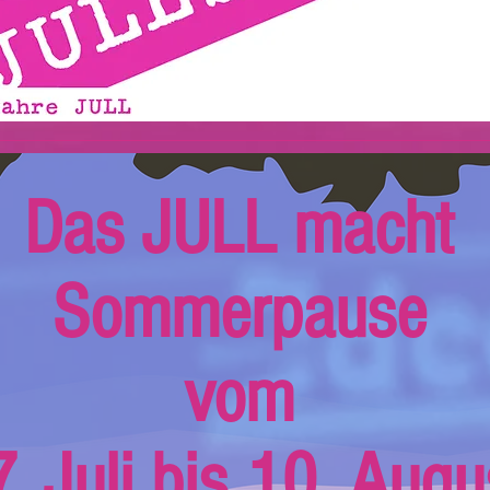
Das JULL macht
Sommerpause
vom
. Juli bis 10. Augu