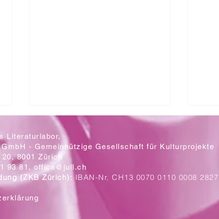
 Literaturlabor,
 GmbH - Gemeinnützige Gesellschaft für Kulturprojekte
20, 8001 Zürich
Mit let
1 93 81,
office@jull.ch
dung (ZKB Zürich):
IBAN-Nr. CH13 0070 0110 0008 2827
Ein Blick auf die neuen Plakate
zerklärung