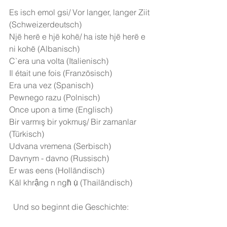
Es isch emol gsi/ Vor langer, langer Ziit 
(Schweizerdeutsch)
Një herë e hjë kohë/ ha iste hjë herë e 
ni kohë (Albanisch)
C`era una volta (Italienisch)
Il était une fois (Französisch)
Era una vez (Spanisch)
Pewnego razu (Polnisch)
Once upon a time (Englisch)
Bir varmış bir yokmuş/ Bir zamanlar 
(Türkisch)
Udvana vremena (Serbisch)
Davnym - davno (Russisch)
Er was eens (Holländisch)
Kāl khrậng n ngh̄ ụ̀ (Thailändisch)
Und so beginnt die Geschichte: