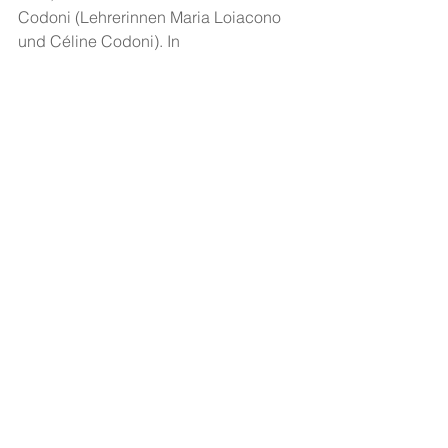
Codoni (Lehrerinnen Maria Loiacono 
und Céline Codoni). In 
Zusammenarbeit  mit der Ausstellung 
Planet Digital
. Schreiboach: 
Renata 
Burckhardt
.
 Auftrittscoaching: 
Ir
ene 
Eichenberger
Alle ansehen
Aktuelle Beiträge