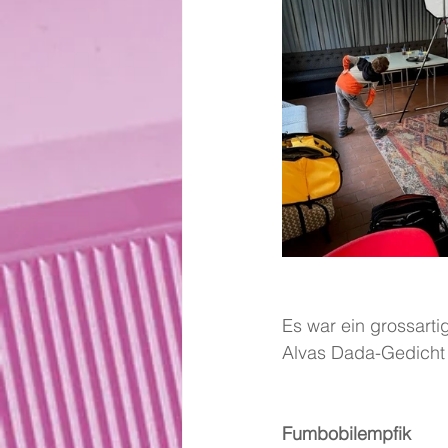
Es war ein grossarti
Alvas Dada-Gedicht 
Fumbobilempfik