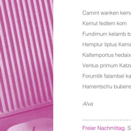
Camint wanken kema
Kemut fedlem kom
Fundimum kelamb bi
Hemptur liptus Ke
Kaltemportus hedai
Ventus primum Katze
Forumtik falambel ka
Hamentschu bubenst
Alva
Freier Nachmittag
. 