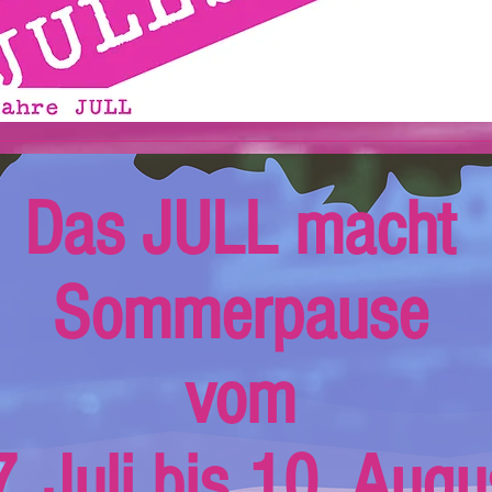
Das JULL macht
Sommerpause
vom
. Juli bis 10. Augu