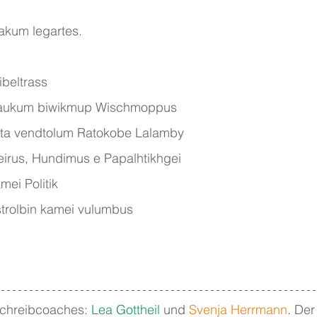
kum legartes.
beltrass
maukum biwikmup Wischmoppus
xta vendtolum Ratokobe Lalamby
irus, Hundimus e Papalhtikhgei
mei Politik
rolbin kamei vulumbus
Schreibcoaches: 
Lea Gottheil
 und 
Svenja Herrmann
.
 Der