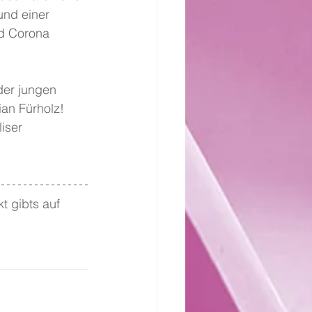
und einer 
nd Corona 
der jungen 
ian Fürholz! 
iser 
t gibts auf 