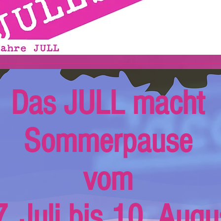
Das JULL macht
Sommerpause
vom
. Juli bis 10. Augu