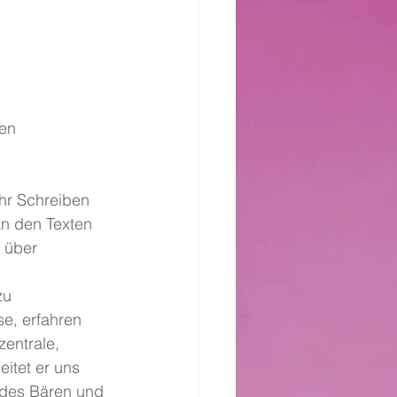
en 
ihr Schreiben 
An den Texten 
 über 
zu 
e, erfahren 
entrale, 
itet er uns 
 des Bären und 