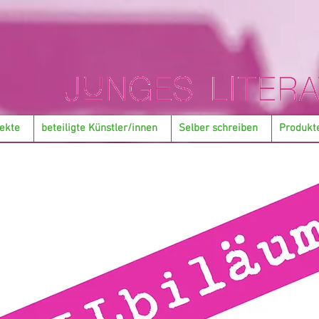
ekte
beteiligte Künstler/innen
Selber schreiben
Produkt