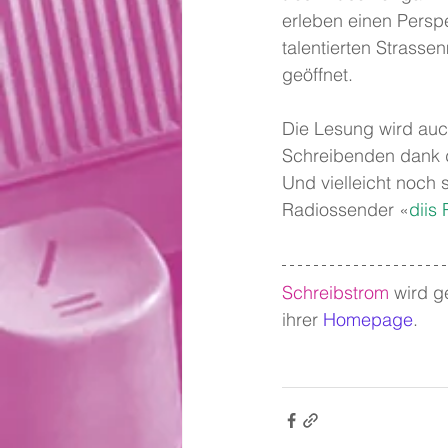
erleben einen Persp
talentierten Strass
geöffnet.
Die Lesung wird auch
Schreibenden dank 
Und vielleicht noch 
Radiossender «
diis
Schreibstrom
wird g
ihrer 
Homepage
.