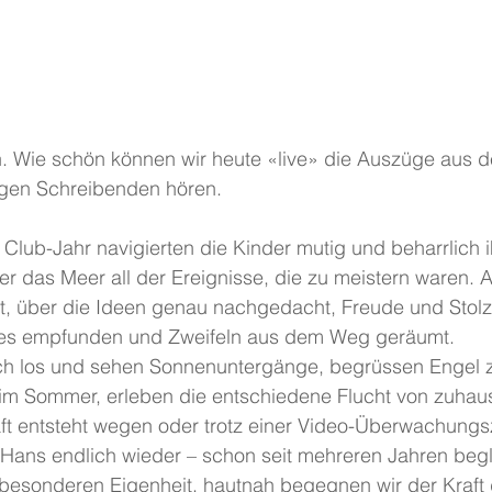
. Wie schön können wir heute «live» die Auszüge aus d
ngen Schreibenden hören.
 Club-Jahr navigierten die Kinder mutig und beharrlich 
er das Meer all der Ereignisse, die zu meistern waren. 
lt, über die Ideen genau nachgedacht, Freude und Stolz
enes empfunden und Zweifeln aus dem Weg geräumt.
eich los und sehen Sonnenuntergänge, begrüssen Engel 
im Sommer, erleben die entschiedene Flucht von zuhaus
ft entsteht wegen oder trotz einer Video-Überwachungsz
Hans endlich wieder – schon seit mehreren Jahren begle
z besonderen Eigenheit, hautnah begegnen wir der Kraft