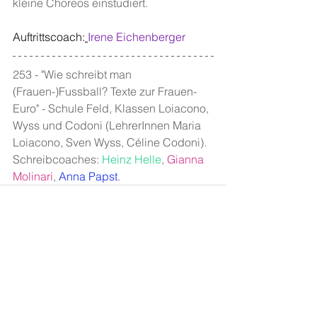
kleine Choreos einstudiert.
Auftrittscoach:
Irene Eichenberger
253 - "Wie schreibt man 
(Frauen-)Fussball? Texte zur Frauen-
Euro" - Schule Feld, Klassen Loiacono, 
Wyss und Codoni (LehrerInnen Maria 
Loiacono, Sven Wyss, Céline Codoni). 
Schreibcoaches: 
Heinz Helle
, 
Gianna 
Molinari
, 
Anna Papst
.
Alle ansehen
Aktuelle Beiträge