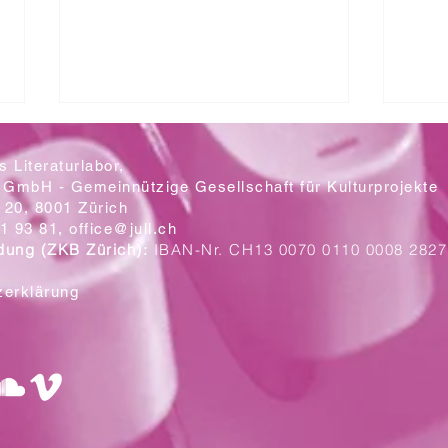
 Literaturlabor,
 GmbH - Gemeinnützige Gesellschaft für Kulturprojekte
20, 8001 Zürich
Mit let
1 93 81,
office@jull.ch
dung (ZKB Zürich):
IBAN-Nr. CH13 0070 0110 0008 2827
Ein Blick auf die neuen Plakate
zerklärung