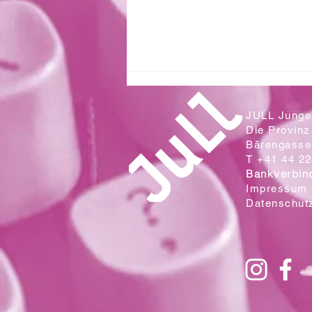
JULL Junges
Die Provinz
Bärengasse 
T +41 44 22
Bankverbin
Impressum
Datenschut
Zwei Klassen aus der Sek. Wallrüti
lesen in der Campo Cantina