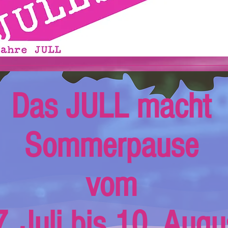
Das JULL macht
Sommerpause
vom
. Juli bis 10. Augu