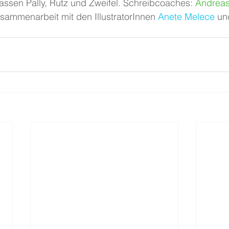
ssen Pally, Rutz und Zweifel. Schreibcoaches: 
Andreas
usammenarbeit mit den IllustratorInnen 
Anete Melece
 un