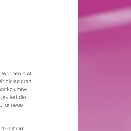
i Wochen erst, 
r diskutieren 
hortkolumne 
rafiert die 
 für neue 
-19 Uhr im 