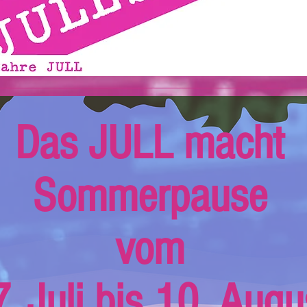
Das JULL macht
Sommerpause
vom
. Juli bis 10. Augu