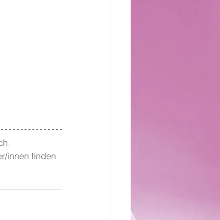
ch. 
r/innen finden 