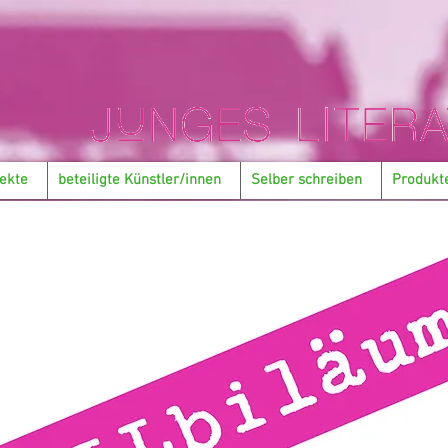
ekte
beteiligte Künstler/innen
Selber schreiben
Produkt