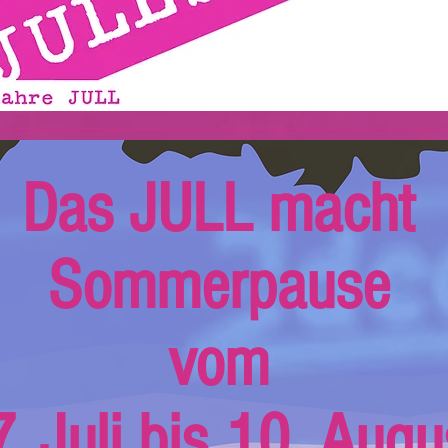
Das JULL macht
Sommerpause
vom
. Juli bis 10. Augu