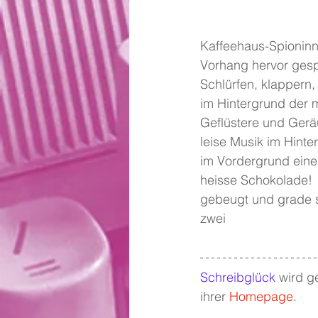
Kaffeehaus-Spioninne
Vorhang hervor gesp
Schlürfen, klappern,
im Hintergrund der 
Geflüstere und Ger
leise Musik im Hint
im Vordergrund eine
heisse Schokolade! 
gebeugt und grade 
zwei
Schreibglück
wird ge
ihrer 
Homepage
.