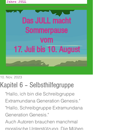
Das JULL macht
Sommerpause
vom
17. Juli bis 10. August
10. Nov. 2023
Kapitel 6 – Selbsthilfegruppe
"Hallo, ich bin die Schreibgruppe 
Extramundana Generation Genesis."
"Hallo, Schreibgruppe Extramundana 
Generation Genesis."
Auch Autoren brauchen manchmal 
moralische Unterstützung. Die Mühen 