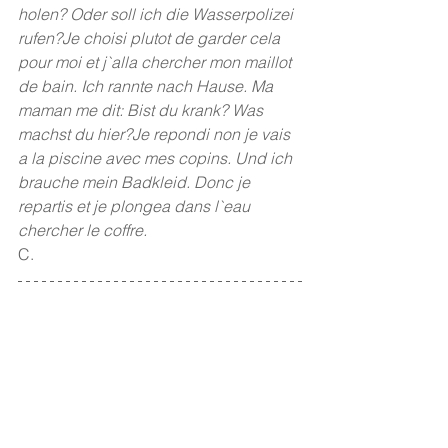
holen? Oder soll ich die Wasserpolizei 
rufen?Je choisi plutot de garder cela 
pour moi et j`alla chercher mon maillot 
de bain. Ich rannte nach Hause. Ma 
maman me dit: Bist du krank? Was 
machst du hier?Je repondi non je vais 
a la piscine avec mes copins. Und ich 
brauche mein Badkleid. Donc je 
repartis et je plongea dans l`eau 
chercher le coffre.   
C.                                                            
235 - ZH meets VS - Zürich-Martigny - 
Schule Fluntern-Heubeeribüel, Klasse 
6b (Lehrer Benedikt Rüttimann) und 
Ecole primaire de Martigny, classe 8H 
bilingue (Enseignante Gaëlle 
Sinnaeve). Schreibcoaches: Natacha 