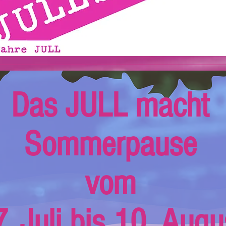
Das JULL macht
Sommerpause
vom
. Juli bis 10. Augu