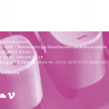
 Literaturlabor,
 GmbH - Gemeinnützige Gesellschaft für Kulturprojekte
20, 8001 Zürich
Mit let
1 93 81,
office@jull.ch
dung (ZKB Zürich):
IBAN-Nr. CH13 0070 0110 0008 2827
Ein Blick auf die neuen Plakate
zerklärung