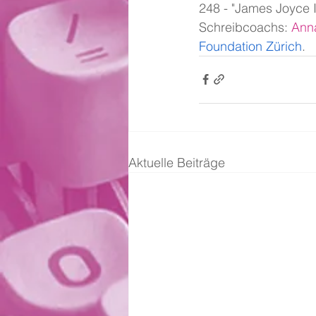
248 - "James Joyce I
Schreibcoachs: 
Ann
Foundation Zürich
.
Aktuelle Beiträge