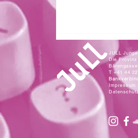
JULL Junges
Die Provinz
Bärengasse 
T +41 44 22
Bankverbin
Impressum
Datenschut
Zwei Klassen aus der Sek. Wallrüti
lesen in der Campo Cantina