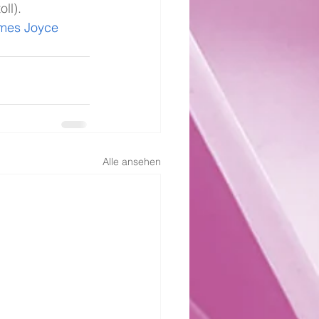
ll). 
mes Joyce 
Alle ansehen