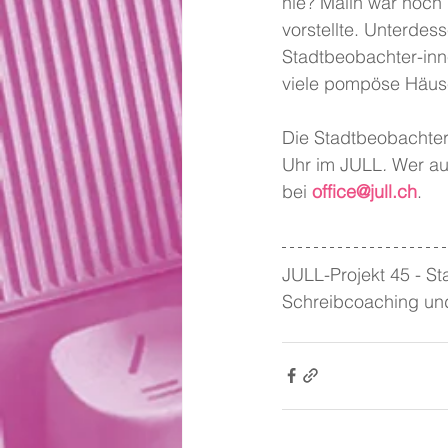
nie? Malin war noch n
vorstellte. Unterdes
Stadtbeobachter-inn
viele pompöse Häuser
Die Stadtbeobachter
Uhr im JULL
. 
Wer au
bei 
office@jull.ch
.
JULL-Projekt 45 - St
Schreibcoaching und