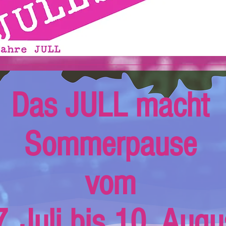
Das JULL macht
Sommerpause
vom
. Juli bis 10. Augu