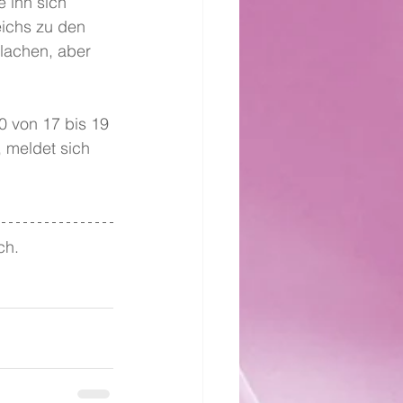
e ihn sich 
eichs zu den 
lachen, aber 
0 von 17 bis 19 
 meldet sich 
ch. 