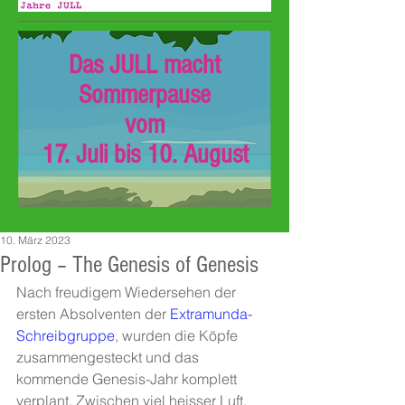
Das JULL macht
Sommerpause
vom
17. Juli bis 10. August
10. März 2023
Prolog – The Genesis of Genesis
Nach freudigem Wiedersehen der 
ersten Absolventen der 
Extramunda-
Schreibgruppe
, wurden die Köpfe 
zusammengesteckt und das 
kommende Genesis-Jahr komplett 
verplant. Zwischen viel heisser Luft, 