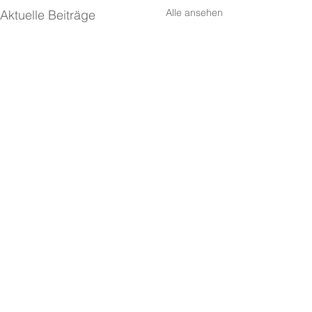
Alle ansehen
Aktuelle Beiträge
Mit letzter Kraft