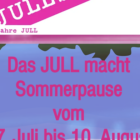
Das JULL macht
Sommerpause
vom
. Juli bis 10. Augu