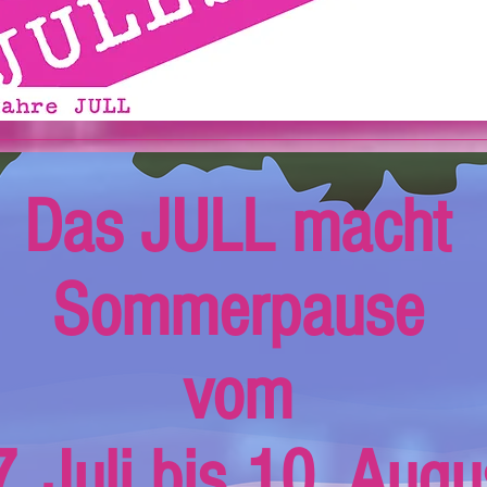
Das JULL macht
Sommerpause
vom
. Juli bis 10. Augu