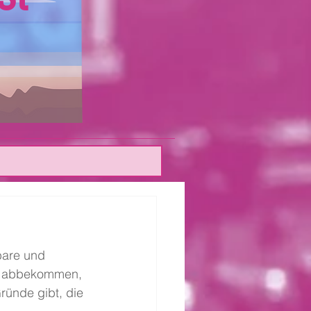
bare und 
n abbekommen, 
ründe gibt, die 