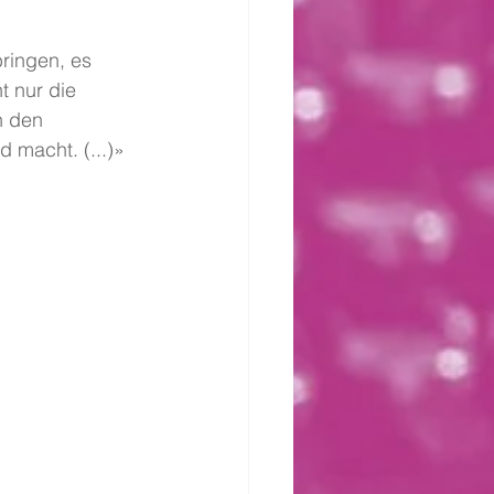
ringen, es 
 nur die 
n den 
 macht. (...)»