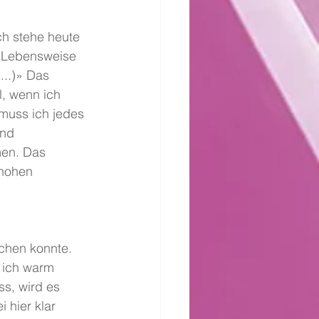
h stehe heute 
e Lebensweise 
...)» Das 
l, wenn ich 
 muss ich jedes 
nd 
en. Das 
 hohen 
ichen konnte. 
r ich warm 
s, wird es 
 hier klar 