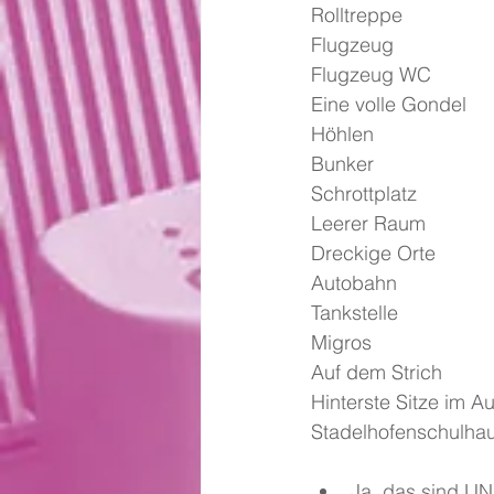
Rolltreppe
Flugzeug
Flugzeug WC
Eine volle Gondel
Höhlen
Bunker
Schrottplatz
Leerer Raum
Dreckige Orte
Autobahn
Tankstelle
Migros
Auf dem Strich
Hinterste Sitze im A
Stadelhofenschulha
Ja, das sind U