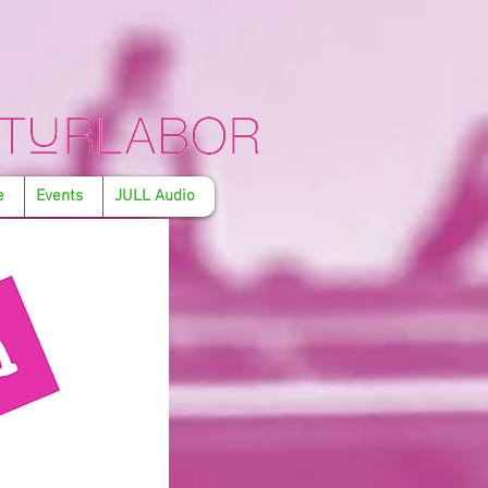
e
Events
JULL Audio