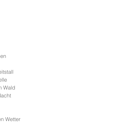
gen
tstall
elle
im Wald
Nacht
en Wetter