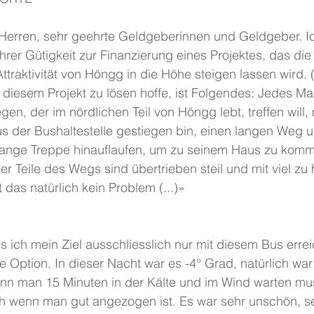
rren, sehr geehrte Geldgeberinnen und Geldgeber. Ic
hrer Gütigkeit zur Finanzierung eines Projektes, das di
ttraktivität von Höngg in die Höhe steigen lassen wird. (
 diesem Projekt zu lösen hoffe, ist Folgendes: Jedes Ma
gen, der im nördlichen Teil von Höngg lebt, treffen will,
s der Bushaltestelle gestiegen bin, einen langen Weg u
lange Treppe hinauflaufen, um zu seinem Haus zu komm
r Teile des Wegs sind übertrieben steil und mit viel zu
 das natürlich kein Problem (...)»
ss ich mein Ziel ausschliesslich nur mit diesem Bus erre
e Option. In dieser Nacht war es -4° Grad, natürlich wa
n man 15 Minuten in der Kälte und im Wind warten mus
ch wenn man gut angezogen ist. Es war sehr unschön, sei