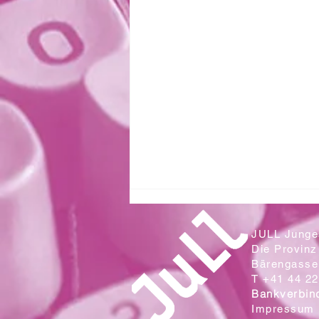
JULL Junges
Die Provinz
Bärengasse 
T +41 44 22
Bankverbin
Impressum