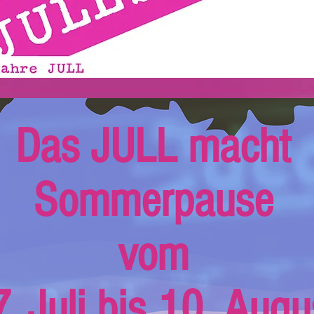
Das JULL macht
Sommerpause
vom
. Juli bis 10. Augu