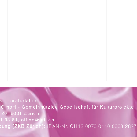
 Literaturlabor,
 GmbH - Gemeinnützige Gesellschaft für Kulturprojekte
20, 8001 Zürich
Mit let
1 93 81,
office@jull.ch
dung (ZKB Zürich):
IBAN-Nr. CH13 0070 0110 0008 2827
Ein Blick auf die neuen Plakate