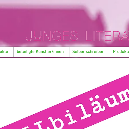
ekte
beteiligte Künstler/innen
Selber schreiben
Produkt