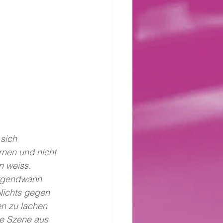
sich 
rnen und nicht 
n weiss. 
 Irgendwann 
 Nichts gegen 
en zu lachen 
ne Szene aus 