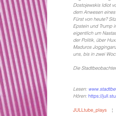
Dostojewskis Idiot vo
dem Anwesen eines F
Fürst von heute? Sitz
Epstein und Trump i
eigentlich um Nastas
der Politik, über Hu
Maduros Jogginganzu
uns, bis in zwei Wo
Die Stadtbeobachter*
Lesen: 
www.stadtbe
Hören: 
https://jull.s
JULLtube_plays
   ¦  