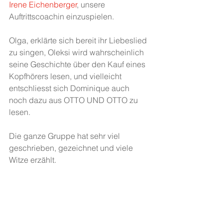
Irene Eichenberger
, unsere 
Auftrittscoachin einzuspielen.
Olga, erklärte sich bereit ihr Liebeslied 
zu singen, Oleksi wird wahrscheinlich 
seine Geschichte über den Kauf eines 
Kopfhörers lesen, und vielleicht 
entschliesst sich Dominique auch 
noch dazu aus OTTO UND OTTO zu 
lesen.
Die ganze Gruppe hat sehr viel 
geschrieben, gezeichnet und viele 
Witze erzählt.
Beeindruckend war, dass Gabriel, der 
ja relativ neu in der Gruppe ist, aber 
schon viel geschrieben hat uns allen 
heute seine erste grosse Geschichte 
vorgestellt hat, die er in der Schule 