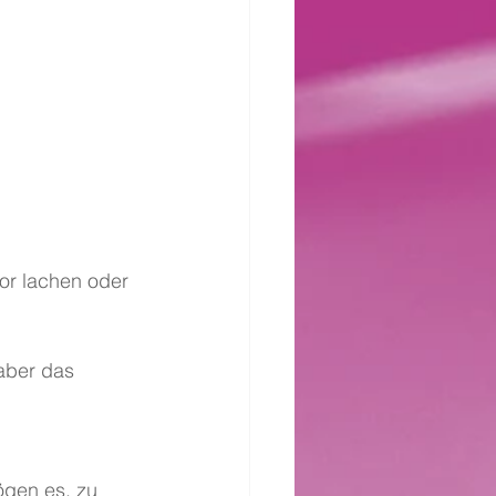
or lachen oder 
aber das 
gen es, zu 