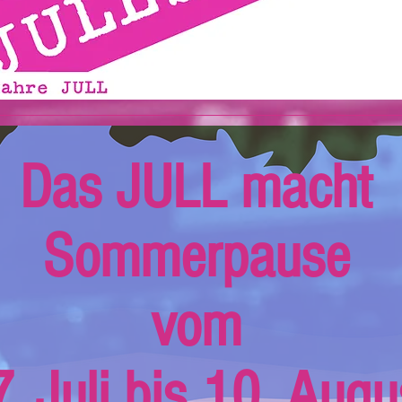
Das JULL macht
Sommerpause
vom
. Juli bis 10. Augu