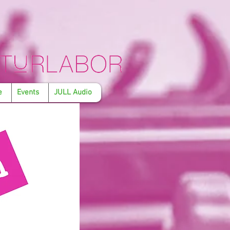
e
Events
JULL Audio