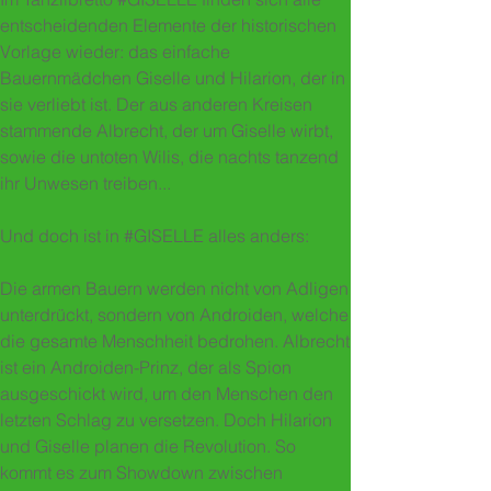
entscheidenden Elemente der historischen
Vorlage wieder: das einfache
Bauernmädchen Giselle und Hilarion, der in
sie verliebt ist. Der aus anderen Kreisen
stammende Albrecht, der um Giselle wirbt,
sowie die untoten Wilis, die nachts tanzend
ihr Unwesen treiben...
Und doch ist in #GISELLE alles anders:
Die armen Bauern werden nicht von Adligen
unterdrückt, sondern von Androiden, welche
die gesamte Menschheit bedrohen. Albrecht
ist ein Androiden-Prinz, der als Spion
ausgeschickt wird, um den Menschen den
letzten Schlag zu versetzen. Doch Hilarion
und Giselle planen die Revolution. So
kommt es zum Showdown zwischen