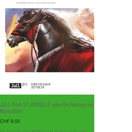
JULL Print 17: #GISELLE oder Die Rettung der
Menschheit
Preis
CHF 8.00
Im Tanzlibretto #GISELLE finden sich alle