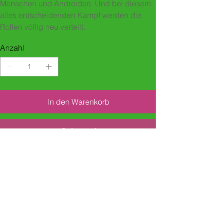
Menschen und Androiden. Und bei diesem
alles entscheidenden Kampf werden die
Rollen völlig neu verteilt.
Anzahl
In den Warenkorb
Sofortkauf
Jahr/Schule/Klasse/Schreibcoach
Wann/Wo: 2018, Zürich
Schule: Sekundarschule Falletsche, Zürich
Leimbach